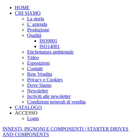
HOME
CHI SIAMO
La storia
L' azienda
Produzione
Qualità
ISO9001
ISO14001
Etichettatura ambientale
Video
Esposizioni
Contatti
Rete Vendita
Privacy e Cookies
Dove Siamo
Newsletter
Iscriviti alle newsletter
Condizioni generali di vendita
CATALOGO
ACCESSO
Login
INNESTI, PIGNONI E COMPONENTI / STARTER DRIVES
AND COMPONENTS