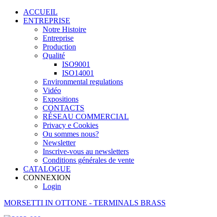
ACCUEIL
ENTREPRISE
Notre Histoire
Entreprise
Production
Qualité
ISO9001
ISO14001
Environmental regulations
Vidéo
Expositions
CONTACTS
RÉSEAU COMMERCIAL
Privacy e Cookies
Ou sommes nous?
Newsletter
Inscrive-vous au newsletters
Conditions générales de vente
CATALOGUE
CONNEXION
Login
MORSETTI IN OTTONE - TERMINALS BRASS