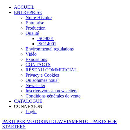
ACCUEIL
ENTREPRISE
Notre Histoire
Entreprise
Production
Qualité
ISO9001
ISO14001
Environmental regulations
Vidéo
Expositions
CONTACTS
RÉSEAU COMMERCIAL
Privacy e Cookies
Ou sommes nous?
Newsletter
Inscrive-vous au newsletters
Conditions générales de vente
CATALOGUE
CONNEXION
Login
PARTI PER MOTORINI DI AVVIAMENTO - PARTS FOR
STARTERS