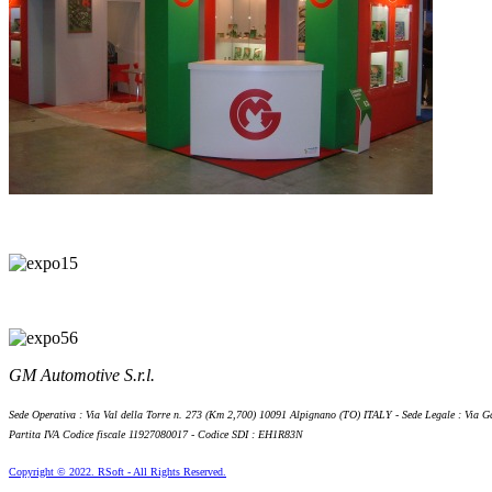
GM Automotive S.r.l.
Sede Operativa : Via Val della Torre n. 273 (Km 2,700) 10091 Alpignano (TO) ITALY - Sede Legale : Via G
Partita IVA Codice fiscale 11927080017 - Codice SDI : EH1R83N
Copyright © 2022. RSoft - All Rights Reserved.