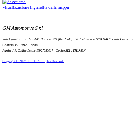
Visualizzazione ingrandita della mappa
GM Automotive S.r.l.
Sede Operativa : Via Val della Torre n. 273 (Km 2,700) 10091 Alpignano (TO) ITALY - Sede Legale : Via
Galliano 15 - 10129 Torino
Partita IVA Codice fiscale 11927080017 - Codice SDI : EH1R83N
Copyright © 2022. RSoft - All Rights Reserved.