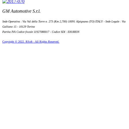
GM Automotive S.r.l.
Sede Operativa : Via Val della Torre n. 273 (Km 2,700) 10091 Alpignano (TO) ITALY - Sede Legale : Via
Galliano 15 - 10129 Torino
Partita IVA Codice fiscale 11927080017 - Codice SDI : EH1R83N
Copyright © 2022. RSoft - All Rights Reserved.